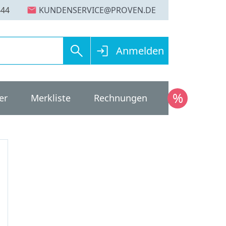
mail
444
search
login
Anmelden
er
Merkliste
Rechnungen
Aktione