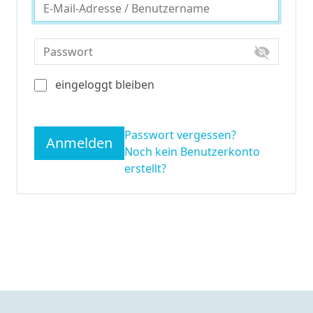
visibility_off
eingeloggt bleiben
Passwort vergessen?
Anmelden
Noch kein Benutzerkonto
erstellt?