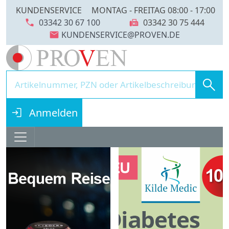
KUNDENSERVICE
MONTAG - FREITAG 08:00 - 17:00
call
fax
03342 30 67 100
03342 30 75 444
mail
search
login
Anmelden