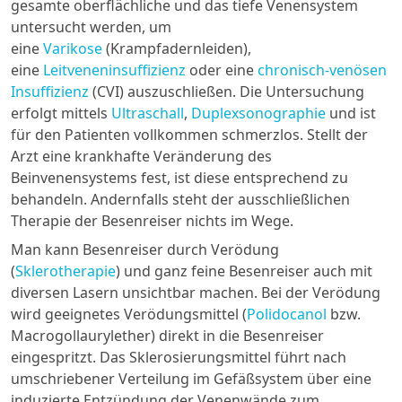
gesamte oberflächliche und das tiefe Venensystem
untersucht werden, um
eine
Varikose
(Krampfadernleiden),
eine
Leitveneninsuffizienz
oder eine
chronisch-venösen
Insuffizienz
(CVI) auszuschließen. Die Untersuchung
erfolgt mittels
Ultraschall
,
Duplexsonographie
und ist
für den Patienten vollkommen schmerzlos. Stellt der
Arzt eine krankhafte Veränderung des
Beinvenensystems fest, ist diese entsprechend zu
behandeln. Andernfalls steht der ausschließlichen
Therapie der Besenreiser nichts im Wege.
Man kann Besenreiser durch Verödung
(
Sklerotherapie
) und ganz feine Besenreiser auch mit
diversen Lasern unsichtbar machen. Bei der Verödung
wird geeignetes Verödungsmittel (
Polidocanol
bzw.
Macrogollaurylether) direkt in die Besenreiser
eingespritzt. Das Sklerosierungsmittel führt nach
umschriebener Verteilung im Gefäßsystem über eine
induzierte Entzündung der Venenwände zum